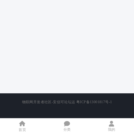
物联网开发者社区-安信可论坛运
粤ICP备13001817号-1
分类
我的
首页