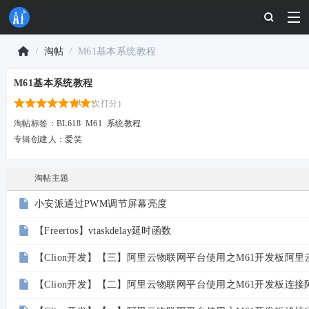
淘帖
M61基本系统教程
物
M61基本系统教程
联
›
›
(共 1 次打分)
网
淘帖标签：
BL618
M61
系统教程
开
专辑创建人：
爱笑
发
者
淘帖主题
社
小安派通过PWM调节屏幕亮度
区
-
【Freertos】vtaskdelay延时函数
安
【Clion开发】【三】阿里云物联网平台使用之M61开发板阿
信
【Clion开发】【二】阿里云物联网平台使用之M61开发板连
可