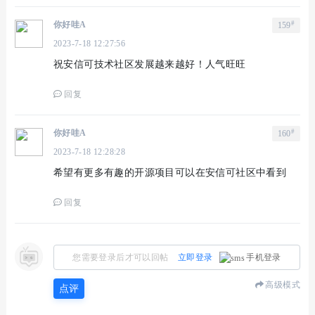
#
你好哇A
159
2023-7-18 12:27:56
祝安信可技术社区发展越来越好！人气旺旺
回复
#
你好哇A
160
2023-7-18 12:28:28
希望有更多有趣的开源项目可以在安信可社区中看到
回复
您需要登录后才可以回帖
立即登录
手机登录
高级模式
点评