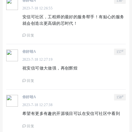
你好哇A
156
2023-7-18 12:26:55
安信可社区，工程师的最好的服务帮手！有贴心的服务
就会创造出更高级的芯时代！
回复
#
你好哇A
157
2023-7-18 12:27:19
祝安信可做大做强，再创辉煌
回复
#
你好哇A
158
2023-7-18 12:27:38
希望有更多有趣的开源项目可以在安信可社区中看到
回复