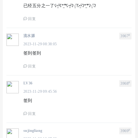
已经五分之一了ʕ•̫͡•ʕ*̫͡*ʕ•͓͡•ʔ-̫͡-ʕ•̫͡•ʔ*̫͡*ʔ-̫͡-ʔ
回复
#
流水源
3967
2023-11-29 08:38:05
签到签到
回复
#
LV36
3968
2023-11-29 09:45:56
签到
回复
#
sujingliang
3969