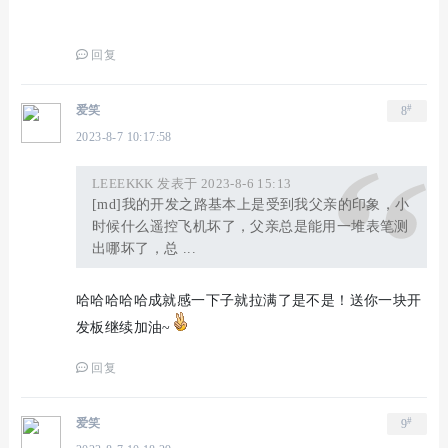
回复
#
爱笑
8
2023-8-7 10:17:58
LEEEKKK 发表于 2023-8-6 15:13
[md]我的开发之路基本上是受到我父亲的印象，小
时候什么遥控飞机坏了，父亲总是能用一堆表笔测
出哪坏了，总 ...
哈哈哈哈哈成就感一下子就拉满了是不是！送你一块开
发板继续加油~
回复
#
爱笑
9