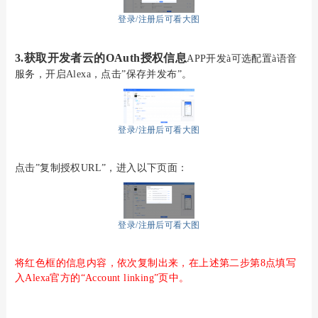
登录/注册后可看大图
3
.
获取开发者云的
OAuth授权信息
APP开发
à
可选配置
à
语音
服务，开启
Alexa
，点击
”保存并发布”。
登录/注册后可看大图
点击
”复制授权URL”，进入以下页面：
登录/注册后可看大图
将红色框的信息内容，依次复制出来，在上述第
二
步
第
8点
填写
入
Alexa
官方的
“Account linking”页中。