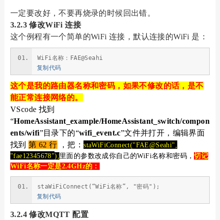
一定要改好，不要再烧录的时候回出错。
3.2.3 修改WiFi 连接
这个例程有一个简单的WiFi 连接，默认连接的WiFi 是：
WiFi名称：FAE@Seahi
复制代码
这个是我的路由器名称和密码，如果不修改的话，是不
能正常连接网络的。
VScode 找到
“
HomeAssistant_example/HomeAssistant_switch/compon
ents/wifi
”目录下的“
wifi_event.c
”文件并打开，编辑界面
找到
第 62 行
，把：
staWiFiConnect
(
"FAE@Seahi"
,
"fae12345678"
);
里面的参数改成你自己的WiFi名称和密码，
切记
WiFi名称一定是2.4GHz的：
staWiFiConnect(“WiFi名称”, "密码");
复制代码
3.2.4 修改MQTT 配置