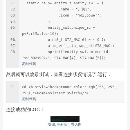
static ha_sw_entity_t entity_sw1 = {
.name = "开关1",
.icon = "mdi:power",
};
entity_sw1.unique_id =
pvPortMalloc(16);
uint8_t STA_MAC[6] = { 0 };
aiio_wifi_sta_mac_get(STA_MAC);
sprintf(entity_sw1.unique_id,
"sw_%02x%02x", STA_MAC[4], STA_MAC[5]);
复制代码
然后就可以烧录测试，查看连接状况情况了,运行：
cd <b style="background-color: rgb(255, 255,
255);">HomeAssistant_switch</b>
复制代码
连接成功的LOG：
登录/注册后可看大图