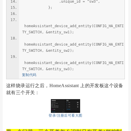
.unique_id = "sw3",
};
homeAssistant_device_add_entity(CONFIG_HA_ENTI
TY_SWITCH, &entity_sw1);
homeAssistant_device_add_entity(CONFIG_HA_ENTI
TY_SWITCH, &entity_sw2);
homeAssistant_device_add_entity(CONFIG_HA_ENTI
TY_SWITCH, &entity_sw3);
复制代码
这样烧录运行之后，HomeAssistant 上的开发板这个设备
就有三个开关：
登录/注册后可看大图