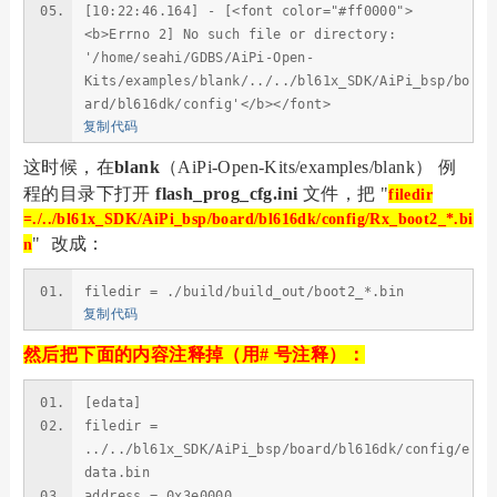
[10:22:46.164] - [<font color="#ff0000">
<b>Errno 2] No such file or directory:
'/home/seahi/GDBS/AiPi-Open-
Kits/examples/blank/../../bl61x_SDK/AiPi_bsp/bo
ard/bl616dk/config'</b></font>
复制代码
这时候，在
blank
（AiPi-Open-Kits/examples/blank） 例
程的目录下打开
flash_prog_cfg.ini
文件，把 "
filedir
=
./../bl61x_SDK/AiPi_bsp/board/bl616dk/config/Rx_boot2_*.bi
" 改成：
n
filedir = ./build/build_out/boot2_*.bin
复制代码
然后把下面的内容注释掉（用# 号注释）：
[edata]
filedir =
../../bl61x_SDK/AiPi_bsp/board/bl616dk/config/e
data.bin
address = 0x3e0000