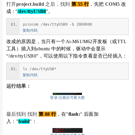
打开
project.build
之后，找到
第 55 行
，先把
COM5
改
成 : "
/dev/ttyUSB0
"。
picocom /dev/ttyUSB0 -b 2000000
复制代码
改成的原因是，当只有一个Ai-M61/M62开发板（或TTL
工具）插入到ubuntu 中的时候，驱动中会显示
“/dev/ttyUSB0”，可以使用以下指令查看是否已经插入：
ls /dev/ttyUSB*
复制代码
运行结果：
登录/注册后可看大图
最后找到
找到
第 88 行
，在"
flash:
" 后面加
入："
build
"：