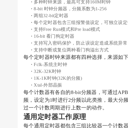
·
多种时钟来源，最高可支持160M时钟
·
8-bit 时钟分频器，分频系数为1-256
·
两组32-bit定时器
·
每个定时器包含三组报警值设定，可独立设定
·
支持Free Run模式和Pre load模式
·
16-bit 看门狗定时器
·
支持写入密码保护，防止误设定造成系统异常
·
支持中断或复位两种看门狗溢出方式
每个定时器时钟来源都有四种选择，来源如下
·
Fclk-系统主时钟
·
32K-32K时钟
·
1K-1K时钟(32K的分频)
·
Xtal-外部晶振
每个计数器有各自的8-bit分频器，可通过A
频，设定为1时进行2分频以此类推，最大分
过一个计数周期进行上数一的动作。
通用定时器工作原理
每个通用定时器都包含三组比较器一个计数