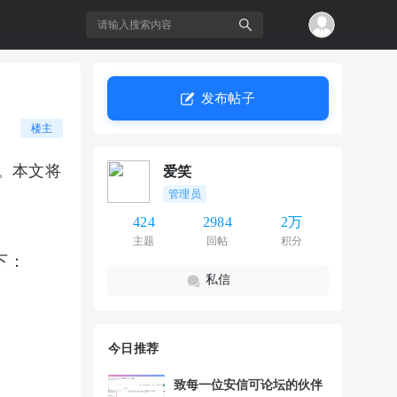
发布帖子
搜
楼主
爱笑
。本文将
管理员
424
2984
2万
主题
回帖
积分
下：
私信
索
今日推荐
致每一位安信可论坛的伙伴