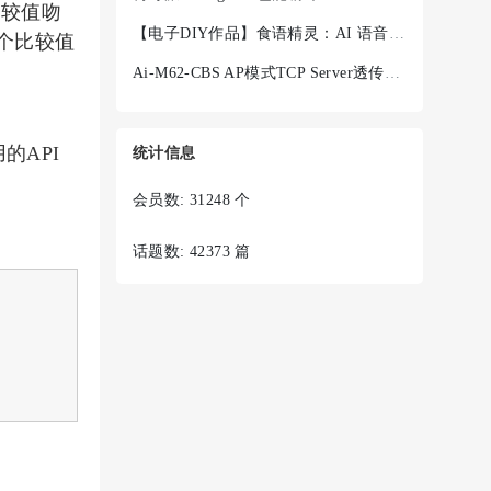
比较值吻
【电子DIY作品】食语精灵：AI 语音菜谱终端 + Ai-WV02-32S
个比较值
Ai-M62-CBS AP模式TCP Server透传失败
用的API
统计信息
会员数: 31248 个
话题数: 42373 篇