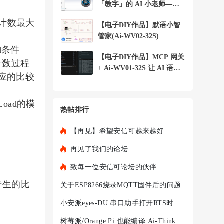
「教字」的 AI 小老师——
小安 字词宝 +
到计数最大
【电子DIY作品】默语小智
管家(Ai-WV02-32S)
d条件
【电子DIY作品】MCP 网关
计数过程
+ Ai-WV01-32S 让 AI 语音
应的比较
助手控制局域
oad的模
热帖排行
【再见】希望安信可越来越好
再见了我们的论坛
致每一位安信可论坛的伙伴
产生的比
关于ESP8266烧录MQTT固件后的问题
小安派eyes-DU 串口助手打开RTS时，程序就不执行
树莓派/Orange Pi 也能编译 Ai-Thinker-WB2 —— ARM 架构完整踩