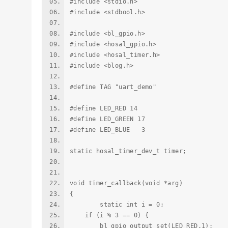
#include <stdio.h>
#include <stdbool.h>
#include <bl_gpio.h>
#include <hosal_gpio.h>
#include <hosal_timer.h>
#include <blog.h>
#define TAG "uart_demo"
#define LED_RED 14
#define LED_GREEN 17
#define LED_BLUE 3
static hosal_timer_dev_t timer;
void timer_callback(void *arg)
{
static int i = 0;
if (i % 3 == 0) {
bl_gpio_output_set(LED_RED,1);