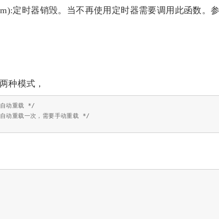
_timer_dev_t *tim):定时器销毁。当不再使用定时器需要调用此函数
时两种模式，
时器自动重载 */
 定时器自动重载一次，需要手动重载 */