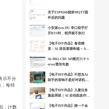
关于ESP8266烧录MQTT固
件后的问题
小安派eyes-DU 串口助手打
开RTS时，程序就不执行
【电子DIY作品】食语精
灵：AI 语音菜谱终端 + Ai-
WV02-32S
Ai-M62-CBS AP模式TCP S
erver透传失败
【电子DIY作品】不想当Ai
时表示不分
助手的音响不是好对讲机+A
位，每经
i-WV01-32S
【电子DIY作品】儿童任务
激励系统｜AI 自动批改作业
+Ai-WV01-32S
【电子DIY作品】搓一个会
后，计数