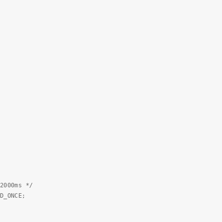
2000ms */
D_ONCE;