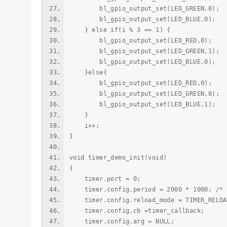
bl_gpio_output_set(LED_GREEN,0);
bl_gpio_output_set(LED_BLUE,0);
} else if(i % 3 == 1) {
bl_gpio_output_set(LED_RED,0);
bl_gpio_output_set(LED_GREEN,1);
bl_gpio_output_set(LED_BLUE,0);
}else{
bl_gpio_output_set(LED_RED,0);
bl_gpio_output_set(LED_GREEN,0);
bl_gpio_output_set(LED_BLUE,1);
}
i++;
}
void timer_demo_init(void)
{
timer.port = 0;
timer.config.period = 2000 * 1000; /* 
timer.config.reload_mode = TIMER_RELOA
timer.config.cb =timer_callback;
timer.config.arg = NULL;