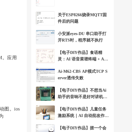
关于ESP8266烧录MQTT固
件后的问题
小安派eyes-DU 串口助手打
开RTS时，程序就不执行
【电子DIY作品】食语精
2M。应用
灵：AI 语音菜谱终端 + Ai-
WV02-32S
Ai-M62-CBS AP模式TCP S
erver透传失败
【电子DIY作品】不想当Ai
助手的音响不是好对讲机+A
i-WV01-32S
图。ios
【电子DIY作品】儿童任务
寸为
激励系统｜AI 自动批改作业
+Ai-WV01-32S
【电子DIY作品】搓一个会