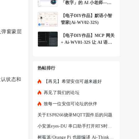
「教字」的 AI 小老师——
小安 字词宝 +
【电子DIY作品】默语小智
管家(Ai-WV02-32S)
及弹窗蒙层
【电子DIY作品】MCP 网关
+ Ai-WV01-32S 让 AI 语音
助手控制局域
热帖排行
默认状态和
【再见】希望安信可越来越好
再见了我们的论坛
致每一位安信可论坛的伙伴
关于ESP8266烧录MQTT固件后的问题
小安派eyes-DU 串口助手打开RTS时，程序就不执行
树莓派/Orange Pi 也能编译 Ai-Thinker-WB2 —— ARM 架构完整踩