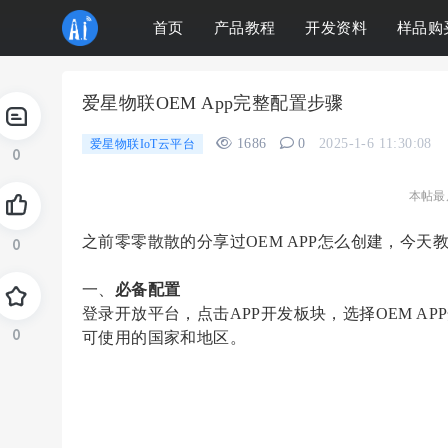
首页
产品教程
开发资料
样品购
爱星物联OEM App完整配置步骤
1686
0
2025-1-6 11:30:08
爱星物联IoT云平台
0
本帖最后由
之前零零散散的分享过
OEM APP怎么创建，今天
0
一、
必备配置
登录开放平台，点击
APP开发板块，选择OEM APP
0
可使用的国家和地区。