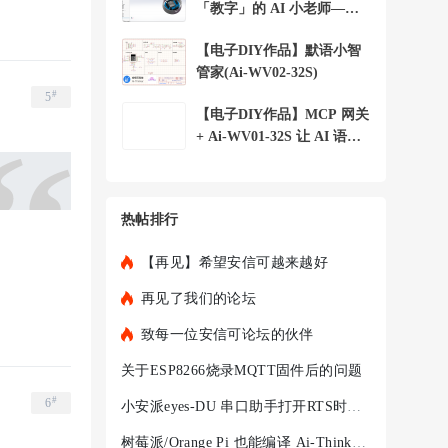
「教字」的 AI 小老师——
小安 字词宝 +
【电子DIY作品】默语小智
管家(Ai-WV02-32S)
#
5
【电子DIY作品】MCP 网关
+ Ai-WV01-32S 让 AI 语音
助手控制局域
热帖排行
【再见】希望安信可越来越好
再见了我们的论坛
致每一位安信可论坛的伙伴
关于ESP8266烧录MQTT固件后的问题
#
6
小安派eyes-DU 串口助手打开RTS时，程序就不执行
树莓派/Orange Pi 也能编译 Ai-Thinker-WB2 —— ARM 架构完整踩