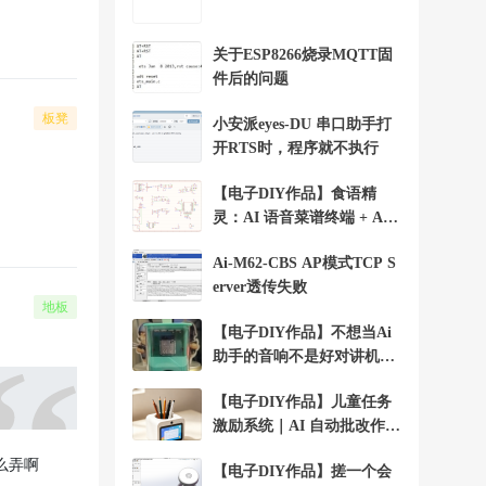
关于ESP8266烧录MQTT固
件后的问题
板凳
小安派eyes-DU 串口助手打
开RTS时，程序就不执行
【电子DIY作品】食语精
灵：AI 语音菜谱终端 + Ai-
WV02-32S
Ai-M62-CBS AP模式TCP S
erver透传失败
地板
【电子DIY作品】不想当Ai
助手的音响不是好对讲机+A
i-WV01-32S
【电子DIY作品】儿童任务
激励系统｜AI 自动批改作业
+Ai-WV01-32S
怎么弄啊
【电子DIY作品】搓一个会