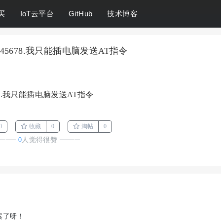
买
IoT云平台
GitHub
技术博客
2345678.我只能插电脑发送AT指令
5678.我只能插电脑发送AT指令
0
收藏
0
淘帖
0
────
0
人觉得很赞
────
案了呀！