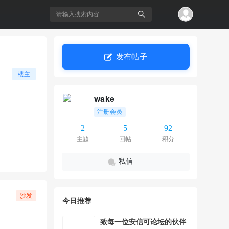
发布帖子
搜
楼主
wake
注册会员
2
5
92
主题
回帖
积分
私信
索
沙发
今日推荐
致每一位安信可论坛的伙伴