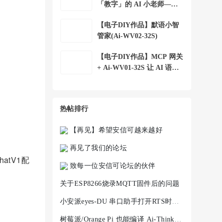
「教字」的 AI 小老师——
小安 字词宝 +
【电子DIY作品】默语小智
管家(Ai-WV02-32S)
【电子DIY作品】MCP 网关
+ Ai-WV01-32S 让 AI 语音
助手控制局域
热帖排行
【再见】希望安信可越来越好
再见了我们的论坛
atV1配
致每一位安信可论坛的伙伴
关于ESP8266烧录MQTT固件后的问题
小安派eyes-DU 串口助手打开RTS时，程序就不执行
树莓派/Orange Pi 也能编译 Ai-Thinker-WB2 —— ARM 架构完整踩