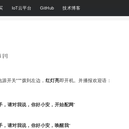
买
IoT云平台
GitHub
技术博客
/i]
**电源开关"**拨到左边，
红灯亮
即开机。并播报欢迎语：
手，请对我说，你好小安，开始配网
”
手，请对我说，你好小安，唤醒我
“