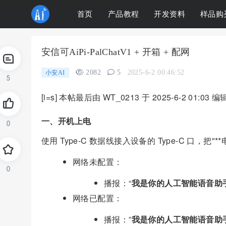
首页
产品教程
开发资料
样品购
安信可AiPi-PalChatV1 + 开箱 + 配网
2082
5
2025-6-2 00:46:52
小安AI
5
[i=s] 本帖最后由 WT_0213 于 2025-6-2 01:03 编辑 [
一、开机上电
0
使用 Type-C 数据线接入设备的 Type-C 口，把"
网络未配置：
0
播报：“
我是你的人工智能语音助
网络已配置：
播报：”
我是你的人工智能语音助