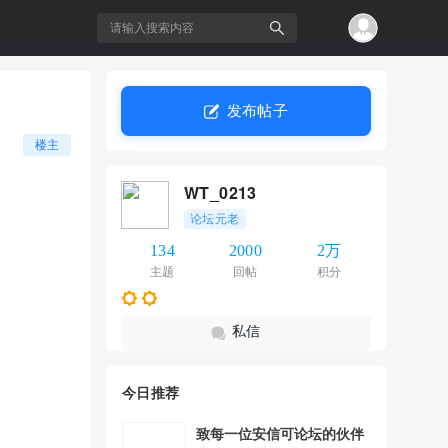
发布帖子
搜
楼主
WT_0213
论坛元老
134
2000
2万
主题
回帖
积分
私信
索
今日推荐
致每一位安信可论坛的伙伴