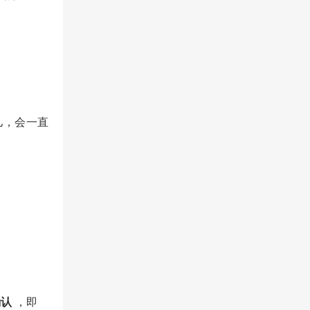
儿，会一直
确认
，即