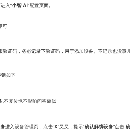
进入"
小智 AI
"配置页面。
即可
报验证码，务必记录下验证码，用于添加设备。不记录也没事
步骤如下：
备
,不复位也不影响问答貌似
设备
进入设备管理页，点击“
X
”叉叉，提示“
确认解绑设备
”点击