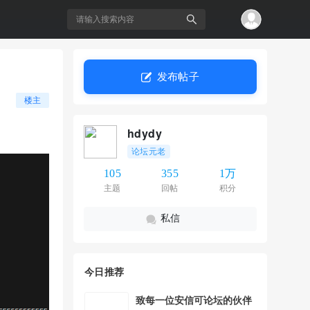
发布帖子
搜
楼主
hdydy
论坛元老
105
355
1万
主题
回帖
积分
私信
索
今日推荐
致每一位安信可论坛的伙伴