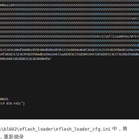
中，将
s\bl602\eflash_loader\eflash_loader_cfg.ini
，重新烧录