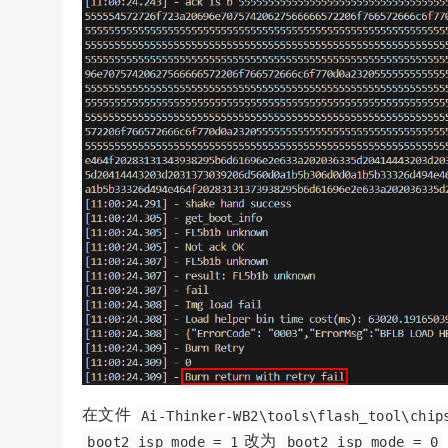
在文件
Ai-Thinker-WB2\tools\flash_tool\chip
改为
boot2_isp_mode = 1
boot2_isp_mode = 0