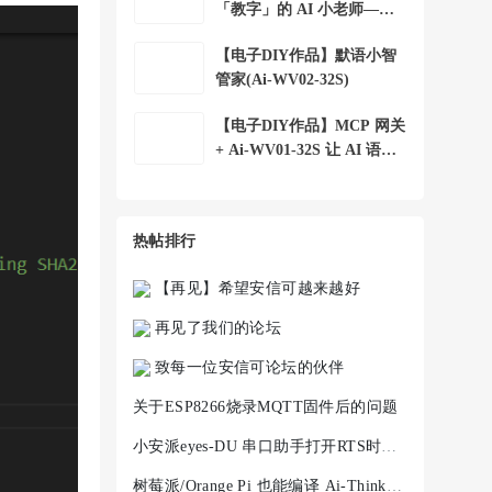
「教字」的 AI 小老师——
小安 字词宝 +
【电子DIY作品】默语小智
管家(Ai-WV02-32S)
【电子DIY作品】MCP 网关
+ Ai-WV01-32S 让 AI 语音
助手控制局域
热帖排行
【再见】希望安信可越来越好
再见了我们的论坛
致每一位安信可论坛的伙伴
关于ESP8266烧录MQTT固件后的问题
小安派eyes-DU 串口助手打开RTS时，程序就不执行
树莓派/Orange Pi 也能编译 Ai-Thinker-WB2 —— ARM 架构完整踩