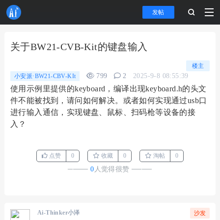
发帖
关于BW21-CVB-Kit的键盘输入
楼主
799
2
2025-9-8 08:55:39
小安派·BW21-CBV-KIt
使用示例里提供的keyboard，编译出现keyboard.h的头文
件不能被找到，请问如何解决。或者如何实现通过usb口
进行输入通信，实现键盘、鼠标、扫码枪等设备的接
入？
点赞
0
收藏
0
淘帖
0
────
0
人觉得很赞
────
Ai-Thinker小泽
沙发