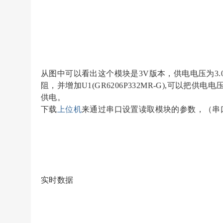
从图中可以看出这个模块是3V版本，供电电压为3.0
阻，并增加U1(
GR6206P332MR-G
),可以把供电电压
供电。
下载
上位机
来通过串口设置读取模块的参数，（串口
实时数据