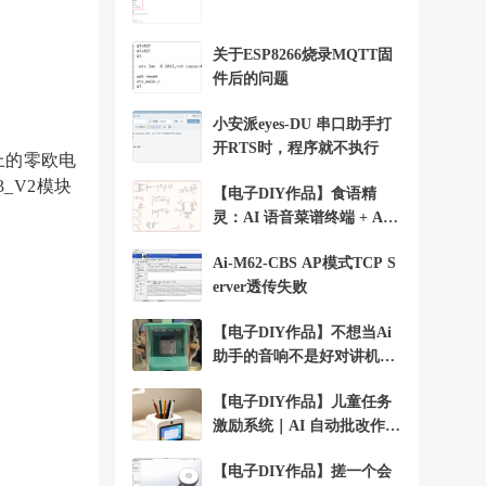
关于ESP8266烧录MQTT固
件后的问题
小安派eyes-DU 串口助手打
开RTS时，程序就不执行
上的零欧电
3_V2模块
【电子DIY作品】食语精
灵：AI 语音菜谱终端 + Ai-
）
WV02-32S
Ai-M62-CBS AP模式TCP S
erver透传失败
【电子DIY作品】不想当Ai
助手的音响不是好对讲机+A
i-WV01-32S
【电子DIY作品】儿童任务
激励系统｜AI 自动批改作业
+Ai-WV01-32S
【电子DIY作品】搓一个会