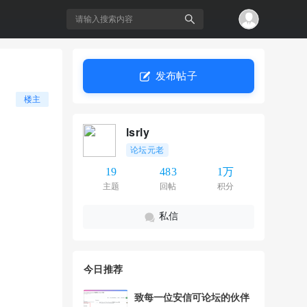
发布帖子
搜
楼主
lsrly
论坛元老
19
483
1万
主题
回帖
积分
私信
索
今日推荐
致每一位安信可论坛的伙伴