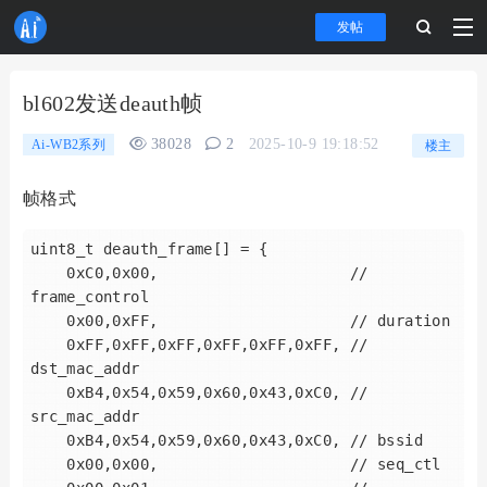
发帖
bl602发送deauth帧
38028
2
2025-10-9 19:18:52
Ai-WB2系列
楼主
帧格式
uint8_t deauth_frame[] = {

    0xC0,0x00,                     // 
frame_control

    0x00,0xFF,                     // duration

    0xFF,0xFF,0xFF,0xFF,0xFF,0xFF, // 
dst_mac_addr

    0xB4,0x54,0x59,0x60,0x43,0xC0, // 
src_mac_addr

    0xB4,0x54,0x59,0x60,0x43,0xC0, // bssid

    0x00,0x00,                     // seq_ctl
