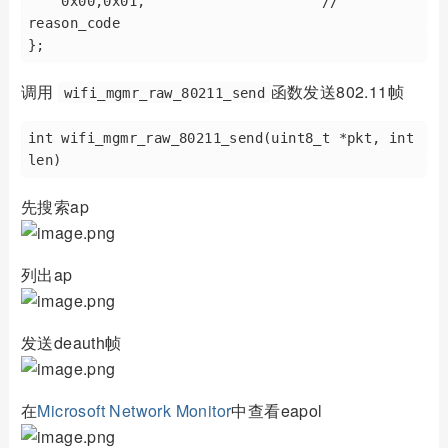
    0x00,0x01,                     // 
reason_code

调用
函数发送802.11帧
wifi_mgmr_raw_80211_send
int wifi_mgmr_raw_80211_send(uint8_t *pkt, int 
先搜索ap
列出ap
发送deauth帧
在
Microsoft Network Monitor
中查看eapol