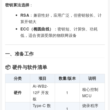
密钥算法选择
：
RSA
：兼容性好，应用广泛，但密钥较长、计
算开销大
ECC（椭圆曲线）
：密钥短、计算快、功耗
低，适合资源受限的物联网设备
一、准备工作
📦 硬件与软件清单
分类
项目
数量/版本
说明
Ai-WB2-
核心控制
硬件
12F 开发
1
MCU
板
Type-C 数
烧录程序
1