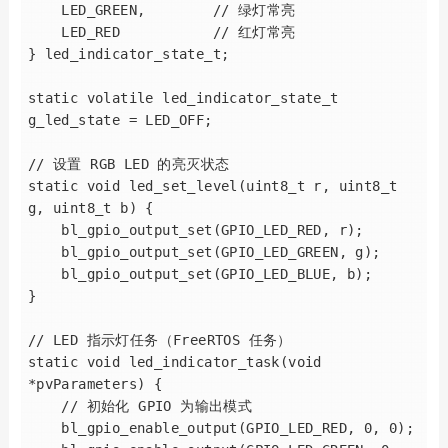
    LED_GREEN,        // 绿灯常亮

    LED_RED           // 红灯常亮

} led_indicator_state_t;

static volatile led_indicator_state_t 
g_led_state = LED_OFF;

// 设置 RGB LED 的亮灭状态

static void led_set_level(uint8_t r, uint8_t 
g, uint8_t b) {

    bl_gpio_output_set(GPIO_LED_RED, r);

    bl_gpio_output_set(GPIO_LED_GREEN, g);

    bl_gpio_output_set(GPIO_LED_BLUE, b);

}

// LED 指示灯任务（FreeRTOS 任务）

static void led_indicator_task(void 
*pvParameters) {

    // 初始化 GPIO 为输出模式

    bl_gpio_enable_output(GPIO_LED_RED, 0, 0);
