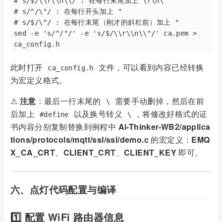
# s/$/\\r\\n\\/ : 在每行末尾加上 \r\n\

# s/^/\"/ : 在每行开头加上 "

# s/$/\"/ : 在每行末尾（刚才的斜杠前）加上 "

sed -e 's/^/"/' -e 's/$/\\r\\n\\"/' ca.pem > 
此时打开
文件，可以看到内容已经转换
ca_config.h
为宏定义格式。
⚠️
注意
：最后一行末尾的
需要手动删掉，然后在前
\
后加上
以及换号转义
，将修改好格式的证
#define
\
书内容分别复制替换到例程中
Ai-Thinker-WB2/applica
tions/protocols/mqtt/ssl/ssl/demo.c
的宏定义：
EMQ
X_CA_CRT
、
CLIENT_CRT
、
CLIENT_KEY
即可。
六、点灯代码配置与编译
1️⃣ 配置 WiFi 路由器信息