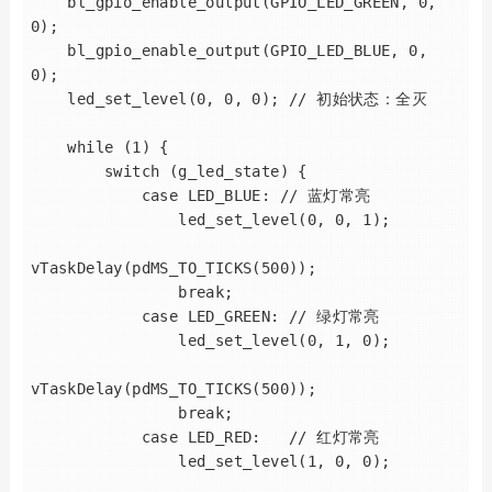
    bl_gpio_enable_output(GPIO_LED_GREEN, 0, 
0);

    bl_gpio_enable_output(GPIO_LED_BLUE, 0, 
0);

    led_set_level(0, 0, 0); // 初始状态：全灭

    while (1) {

        switch (g_led_state) {

            case LED_BLUE: // 蓝灯常亮

                led_set_level(0, 0, 1);

vTaskDelay(pdMS_TO_TICKS(500)); 

                break;

            case LED_GREEN: // 绿灯常亮

                led_set_level(0, 1, 0);

vTaskDelay(pdMS_TO_TICKS(500)); 

                break;

            case LED_RED:   // 红灯常亮

                led_set_level(1, 0, 0);
