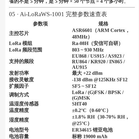
省的不是 5 分钟，是 5 分钟 × 50 个节点 = 4 个多小时
。
05 · Ai-LoRaWS-1001 完整参数速查表
参数项
规格
ASR6601（ARM Cortex，
主控芯片
48MHz）
LoRa 模组
Ra-08H（安信可自研）
LoRa 频段范围
803 ~ 930 MHz
EU868 / US915 / AS923 /
支持的频段
RU864 / KR920 / IN865 /
AU915
发射功率
最大 +22 dBm
接收灵敏度
-138 dBm @125KHz SF12
扩频因子
SF5 ~ SF12
LoRa / (G)FSK / BPSK /
调制方式
(G)MSK
温湿度传感器
SHT40
温度精度
±0.2°C（0-60°C）
±1.8% RH（30-70% RH，
湿度精度
@25°C）
电池型号
ER34615 锂亚电池
电池容量
标称 19000 mAh