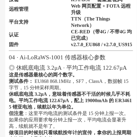
Web 网页配置 + FOTA 远程
远程管理
升级
TTN（The Things
平台支持
Network）
CE-RED（带4G / 不带4G 均
认证
已完成）
固件
v2.7.0_EU868 / v2.7.0_US915
04 · Ai-LoRaWS-1001 传感器核心参数
◎ 休眠底电流 3.2μA · 平均工作电流 122.67μA
这是传感器最核心的两个数字。
测试条件：
EU868 868.1MHz，SF7，ClassA，数据帧 15
字节，15 分钟采样周期。
休眠底电流 3.2μA，意味着传感器不干活的时候几乎不耗
电。平均工作电流 122.67μA，配上 19000mAh 的 ER3461
5 锂亚电池，续航以年为单位。
但注意
：这里平均电流的测试条件是 15 分钟上报一次。
如果你的应用要求每分钟上报一次，平均电流会显著升
高，续航就不是年了。
做项目的时候别只看续航按年计的宣传，拿你的上报周期