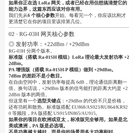
如果你正在选 LoRa 网关，或者已经在用但想搞清楚它的
能力边界，这篇东西应该对你有用。
我们先从
6 个核心参数
开始。每看完一个，你应该比刚才
更清楚它在你的项目里该排第几位。
02 · RG-03H 网关核心参数
◎ 发射功率：+22dBm / +29dBm
RG-03H 分两个版本。
标准版（搭载 Ra-01SH 模组）LoRa 理论最大发射功率 +2
2dBm。
PA 增强版（搭载 Ra-01SH-P 模组）做到 +29dBm。
7dBm 的差距不是小数目。
在自由空间中，发射功率每提高 6dB，理论通信距离翻一
倍。换句话说，+29dBm 版本的信号能打的距离大约是 +2
2dBm 版本的两倍。
但这里有一个
选型关键点
：+29dBm 的代价不只是价格，
还有功耗和散热。标准版搭配 EU868/AS923/RU864/KR92
0 等频段，PA 版搭配 US915/IN865/AU915。
如果你的项目在欧洲或亚太，标准版完全够用。如果是北
美或澳洲，PA 版是必选项。
不是功率越大越好，而是你的场景用多大功率刚好。