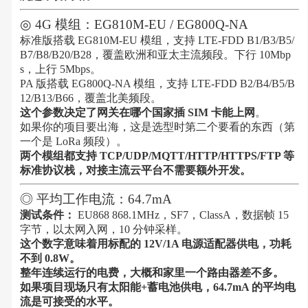
◎ 4G 模组：EG810M-EU / EG800Q-NA
标准版搭载 EG810M-EU 模组，支持 LTE-FDD B1/B3/B5/
B7/B8/B20/B28，覆盖欧洲和亚太主流频段。下行 10Mbp
s，上行 5Mbps。
PA 版搭载 EG800Q-NA 模组，支持 LTE-FDD B2/B4/B5/B
12/B13/B66，覆盖北美频段。
这个参数决定了网关在哪个国家插 SIM 卡能上网
。
如果你的项目要出海，这是选型时第二个要看的东西（第
一个是 LoRa 频段）。
两个模组都支持 TCP/UDP/MQTT/HTTP/HTTPS/FTP 等
标准协议栈，对接主流云平台不需要额外开发。
◎ 平均工作电流：64.7mA
测试条件：
EU868 868.1MHz，SF7，ClassA，数据帧 15
字节，以太网入网，10 分钟采样。
这个数字意味着用标配的 12V/1A 电源适配器供电，功耗
不到 0.8W。
整年连续运行的电费，大概和家里一个路由器差不多。
如果项目现场只有太阳能+蓄电池供电，64.7mA 的平均电
流是可接受的水平。