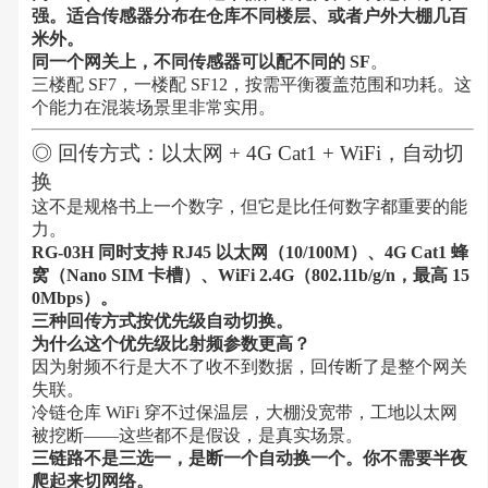
强。适合传感器分布在仓库不同楼层、或者户外大棚几百
米外。
同一个网关上，不同传感器可以配不同的 SF
。
三楼配 SF7，一楼配 SF12，按需平衡覆盖范围和功耗。这
个能力在混装场景里非常实用。
◎ 回传方式：以太网 + 4G Cat1 + WiFi，自动切
换
这不是规格书上一个数字，但它是比任何数字都重要的能
力。
RG-03H 同时支持 RJ45 以太网（10/100M）、4G Cat1 蜂
窝（Nano SIM 卡槽）、WiFi 2.4G（802.11b/g/n，最高 15
0Mbps）。
三种回传方式按优先级自动切换。
为什么这个优先级比射频参数更高？
因为射频不行是大不了收不到数据，回传断了是整个网关
失联。
冷链仓库 WiFi 穿不过保温层，大棚没宽带，工地以太网
被挖断——这些都不是假设，是真实场景。
三链路不是三选一，是断一个自动换一个。你不需要半夜
爬起来切网络。