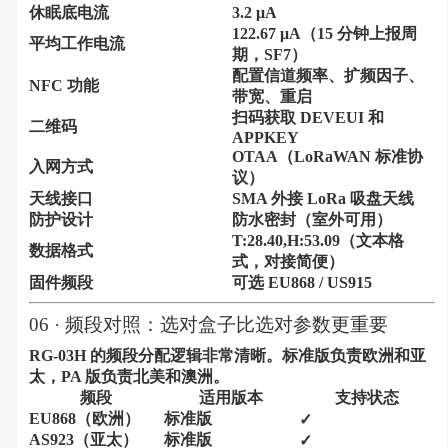
休眠底电流
3.2 μA
122.67 μA（15 分钟上报周
平均工作电流
期，SF7）
配置信道频率、扩频因子、
NFC 功能
带宽、重启
扫码获取 DEVEUI 和
二维码
APPKEY
OTAA（LoRaWAN 标准协
入网方式
议）
天线接口
SMA 外接 LoRa 吸盘天线
防护设计
防水密封（室外可用）
T:28.40,H:53.09（文本格
数据格式
式，对接简便）
固件频段
可选 EU868 / US915
06 · 频段对照：选对盒子比选对参数更重要
RG-03H 的频段分配逻辑非常清晰。标准版负责欧洲和亚
太，PA 版负责北美和澳洲。
频段
适用版本
支持状态
EU868（欧洲）
标准版
✓
AS923（亚太）
标准版
✓