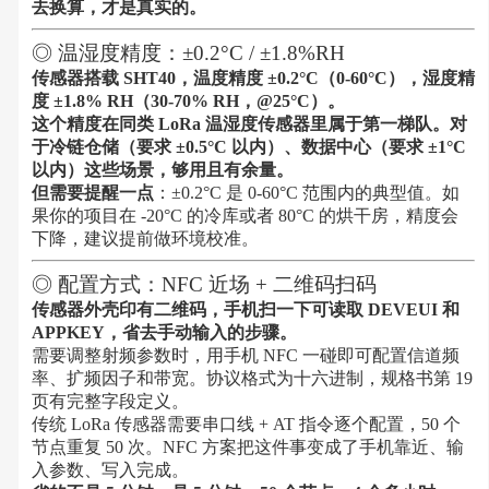
去换算，才是真实的。
◎ 温湿度精度：±0.2°C / ±1.8%RH
传感器搭载 SHT40，温度精度 ±0.2°C（0-60°C），湿度精
度 ±1.8% RH（30-70% RH，@25°C）。
这个精度在同类 LoRa 温湿度传感器里属于第一梯队。对
于冷链仓储（要求 ±0.5°C 以内）、数据中心（要求 ±1°C
以内）这些场景，够用且有余量。
但需要提醒一点
：±0.2°C 是 0-60°C 范围内的典型值。如
果你的项目在 -20°C 的冷库或者 80°C 的烘干房，精度会
下降，建议提前做环境校准。
◎ 配置方式：NFC 近场 + 二维码扫码
传感器外壳印有二维码，手机扫一下可读取 DEVEUI 和
APPKEY，省去手动输入的步骤。
需要调整射频参数时，用手机 NFC 一碰即可配置信道频
率、扩频因子和带宽。协议格式为十六进制，规格书第 19
页有完整字段定义。
传统 LoRa 传感器需要串口线 + AT 指令逐个配置，50 个
节点重复 50 次。NFC 方案把这件事变成了手机靠近、输
入参数、写入完成。