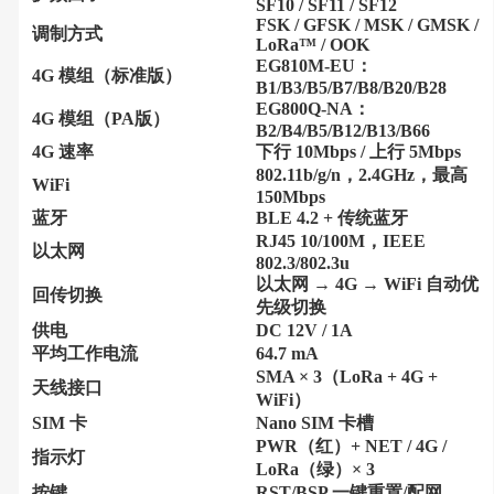
SF10 / SF11 / SF12
FSK / GFSK / MSK / GMSK /
调制方式
LoRa™ / OOK
EG810M-EU：
4G 模组（标准版）
B1/B3/B5/B7/B8/B20/B28
EG800Q-NA：
4G 模组（PA版）
B2/B4/B5/B12/B13/B66
4G 速率
下行 10Mbps / 上行 5Mbps
802.11b/g/n，2.4GHz，最高
WiFi
150Mbps
蓝牙
BLE 4.2 + 传统蓝牙
RJ45 10/100M，IEEE
以太网
802.3/802.3u
以太网 → 4G → WiFi 自动优
回传切换
先级切换
供电
DC 12V / 1A
平均工作电流
64.7 mA
SMA × 3（LoRa + 4G +
天线接口
WiFi）
SIM 卡
Nano SIM 卡槽
PWR（红）+ NET / 4G /
指示灯
LoRa（绿）× 3
按键
RST/BSP 一键重置/配网