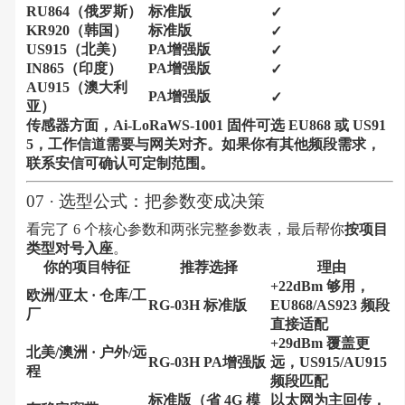
RU864（俄罗斯）
标准版
✓
KR920（韩国）
标准版
✓
US915（北美）
PA增强版
✓
IN865（印度）
PA增强版
✓
AU915（澳大利
PA增强版
✓
亚）
传感器方面，Ai-LoRaWS-1001 固件可选 EU868 或 US91
5，工作信道需要与网关对齐。如果你有其他频段需求，
联系安信可确认可定制范围。
07 · 选型公式：把参数变成决策
看完了 6 个核心参数和两张完整参数表，最后帮你
按项目
类型对号入座
。
你的项目特征
推荐选择
理由
+22dBm 够用，
欧洲/亚太 · 仓库/工
RG-03H 标准版
EU868/AS923 频段
厂
直接适配
+29dBm 覆盖更
北美/澳洲 · 户外/远
RG-03H PA增强版
远，US915/AU915
程
频段匹配
标准版（省 4G 模
以太网为主回传，