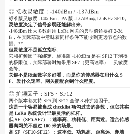
◎ 接收灵敏度：-140dBm / -137dBm
标准版灵敏度 -140dBm，PA 版 -137dBm@125KHz SF10。
灵敏度决定了信号多弱还能解出来。
-140dBm 比大多数商用 LoRa 网关的典型值还要好 2-3d
B，在实际部署中意味着同样条件下能收到更远节点的数
据。**
但灵敏度不是孤立指标
。
它和扩频因子强绑定。标准版 -140dBm 是在 SF12 下测得
的极限值，实际部署时如果用 SF7（更高速率），灵敏度
会降。
关键不是纸面数字多好看，而是你的传感器在用什么 S
F、发什么速率、网关能配合到什么程度。
◎ 扩频因子：SF5 ~ SF12
两个版本都支持 SF5 到 SF12 全部 8 种扩频因子。
这是一个容易被当成 checklist 项勾过去的参数，但它其实
是 LoRa 系统设计里最灵活的杠杆。
低 SF（SF5-SF7）：速率高、功耗低、距离近。适合传感
器离网关不超过 100 米的场景。
高 SF（SF10-SF12）：速率低、功耗高、距离远、穿墙