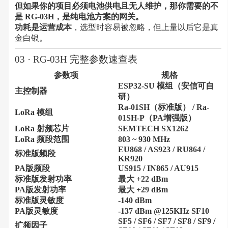
但如果你的项目必须电池供电且无人维护，那你需要的不
是 RG-03H，是纯电池方案的网关。
功耗是运营成本
，选型时容易被忽略，但上量以后它是真
金白银。
03 · RG-03H 完整参数速查表
参数项
规格
ESP32-SU 模组（安信可自
主控制器
研）
Ra-01SH（标准版） / Ra-
LoRa 模组
01SH-P（PA增强版）
LoRa 射频芯片
SEMTECH SX1262
LoRa 频段范围
803 ~ 930 MHz
EU868 / AS923 / RU864 /
标准版频段
KR920
PA版频段
US915 / IN865 / AU915
标准版发射功率
最大 +22 dBm
PA版发射功率
最大 +29 dBm
标准版灵敏度
-140 dBm
PA版灵敏度
-137 dBm @125KHz SF10
SF5 / SF6 / SF7 / SF8 / SF9 /
扩频因子