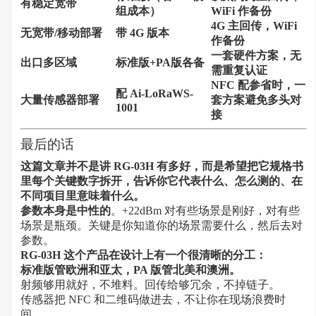
有稳定宽带
组成本）
WiFi 作备份
4G 主回传，WiFi
无宽带/移动部署
带 4G 版本
作备份
一套硬件方案，无
出口多区域
标准版+PA版各备
需重复认证
NFC 配参省时，一
配 Ai-LoRaWS-
大量传感器部署
套方案避免多头对
1001
接
最后的话
这篇文章并不是讲 RG-03H 有多好，而是希望把它规格书
里每个关键数字拆开，告诉你它代表什么、怎么测的、在
不同项目里意味着什么。
参数本身是中性的
。+22dBm 对有些场景是刚好，对有些
场景是瓶颈。关键是你知道你的场景需要什么，然后去对
参数。
RG-03H 这个产品在设计上有一个很清晰的分工：
标准版管欧洲和亚太，PA 版管北美和澳洲。
射频够用就好，不堆料。回传给够冗余，不掉链子。
传感器把 NFC 和二维码做进去，不让你在现场浪费时
间。