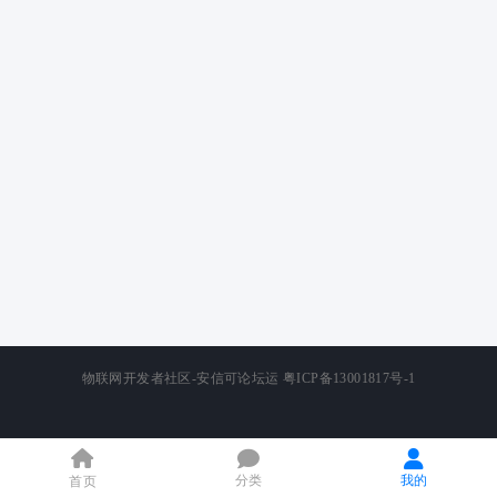
物联网开发者社区-安信可论坛运
粤ICP备13001817号-1
分类
我的
首页