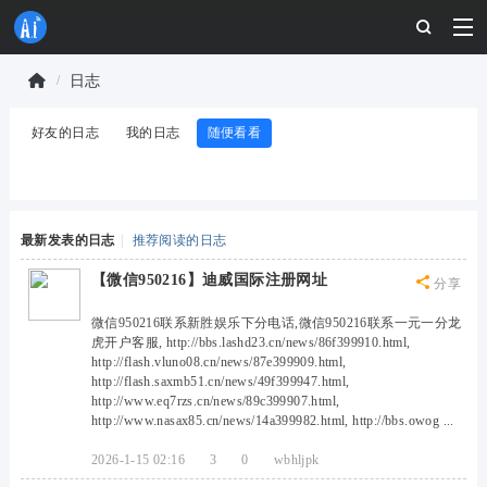
日志
物
好友的日志
我的日志
随便看看
联
›
网
开
发
最新发表的日志
|
推荐阅读的日志
者
【微信950216】迪威国际注册网址
分享
社
微信950216联系新胜娱乐下分电话,微信950216联系一元一分龙
区
虎开户客服, http://bbs.lashd23.cn/news/86f399910.html,
-
http://flash.vluno08.cn/news/87e399909.html,
http://flash.saxmb51.cn/news/49f399947.html,
安
http://www.eq7rzs.cn/news/89c399907.html,
http://www.nasax85.cn/news/14a399982.html, http://bbs.owog ...
信
可
2026-1-15 02:16
3
0
wbhljpk