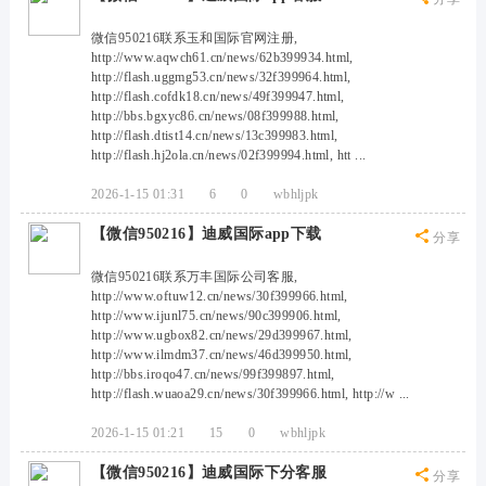
微信950216联系玉和国际官网注册,
http://www.aqwch61.cn/news/62b399934.html,
http://flash.uggmg53.cn/news/32f399964.html,
http://flash.cofdk18.cn/news/49f399947.html,
http://bbs.bgxyc86.cn/news/08f399988.html,
http://flash.dtist14.cn/news/13c399983.html,
http://flash.hj2ola.cn/news/02f399994.html, htt ...
2026-1-15 01:31
6
0
wbhljpk
【微信950216】迪威国际app下载
分享
微信950216联系万丰国际公司客服,
http://www.oftuw12.cn/news/30f399966.html,
http://www.ijunl75.cn/news/90c399906.html,
http://www.ugbox82.cn/news/29d399967.html,
http://www.ilmdm37.cn/news/46d399950.html,
http://bbs.iroqo47.cn/news/99f399897.html,
http://flash.wuaoa29.cn/news/30f399966.html, http://w ...
2026-1-15 01:21
15
0
wbhljpk
【微信950216】迪威国际下分客服
分享