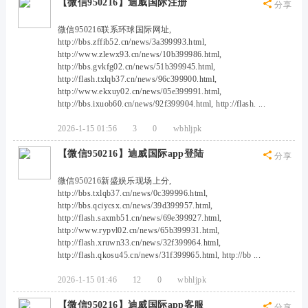
【微信950216】迪威国际注册
分享
微信950216联系环球国际网址,
http://bbs.zffib52.cn/news/3a399993.html,
http://www.zlewx93.cn/news/10b399986.html,
http://bbs.gvkfg02.cn/news/51b399945.html,
http://flash.txlqb37.cn/news/96c399900.html,
http://www.ekxuy02.cn/news/05e399991.html,
http://bbs.ixuob60.cn/news/92f399904.html, http://flash. ...
2026-1-15 01:56
3
0
wbhljpk
【微信950216】迪威国际app登陆
分享
微信950216新盛娱乐现场上分,
http://bbs.txlqb37.cn/news/0c399996.html,
http://bbs.qciycsx.cn/news/39d399957.html,
http://flash.saxmb51.cn/news/69e399927.html,
http://www.rypvl02.cn/news/65b399931.html,
http://flash.xruwn33.cn/news/32f399964.html,
http://flash.qkosu45.cn/news/31f399965.html, http://bb ...
2026-1-15 01:46
12
0
wbhljpk
【微信950216】迪威国际app客服
分享