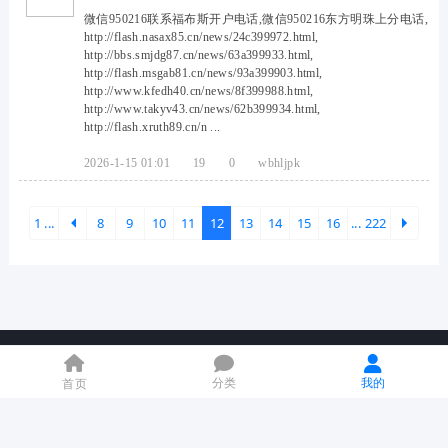
微信950216联系福布斯开户电话,微信950216东方明珠上分电话,
http://flash.nasax85.cn/news/24c399972.html,
http://bbs.smjdg87.cn/news/63a399933.html,
http://flash.msgab81.cn/news/93a399903.html,
http://www.kfedh40.cn/news/8f399988.html,
http://www.takyv43.cn/news/62b399934.html,
http://flash.xruth89.cn/n ...
2026-1-15 01:01
19
0
wbhljpk
1 ...
8
9
10
11
12
13
14
15
16
... 222
下一
物联网开发者社区-安信可论坛运
粤ICP备13001817号-1
分类
我的
首页