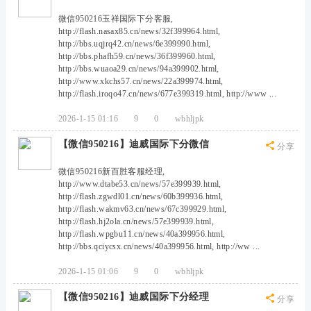
微信950216玉祥国际下分客服,
http://flash.nasax85.cn/news/32f399964.html,
http://bbs.uqjrq42.cn/news/6e399990.html,
http://bbs.phafh59.cn/news/36f399960.html,
http://bbs.wuaoa29.cn/news/94a399902.html,
http://www.xkchs57.cn/news/22a399974.html,
http://flash.iroqo47.cn/news/677e399319.html, http://www ...
2026-1-15 01:16
9
0
wbhljpk
【微信950216】迪威国际下分微信
分享
微信950216新百胜客服经理,
http://www.dtabe53.cn/news/57e399939.html,
http://flash.zgwdl01.cn/news/60b399936.html,
http://flash.wakmv63.cn/news/67c399929.html,
http://flash.hj2ola.cn/news/57e399939.html,
http://flash.wpgbu11.cn/news/40a399956.html,
http://bbs.qciycsx.cn/news/40a399956.html, http://ww ...
2026-1-15 01:06
9
0
wbhljpk
【微信950216】迪威国际下分经理
分享