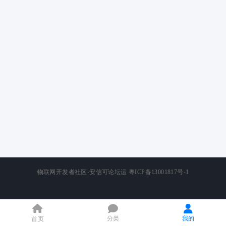
物联网开发者社区-安信可论坛运
粤ICP备13001817号-1
分类
我的
首页