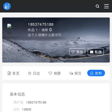
18537475188
作品 1
收听 0
这个人很懒什么都没写
关注
私信
首页
日志
相册
留言
资料
基本信息
用户名
18537475188
UID
12658