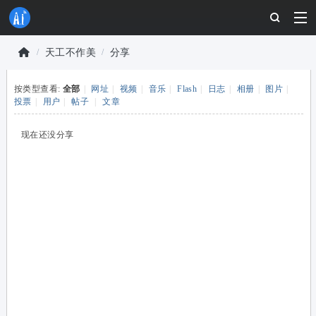
天工不作美
分享
物
按类型查看:
全部
|
网址
|
视频
|
音乐
|
Flash
|
日志
|
相册
|
图片
|
联
›
›
投票
|
用户
|
帖子
|
文章
网
开
现在还没分享
发
者
社
区
-
安
信
可