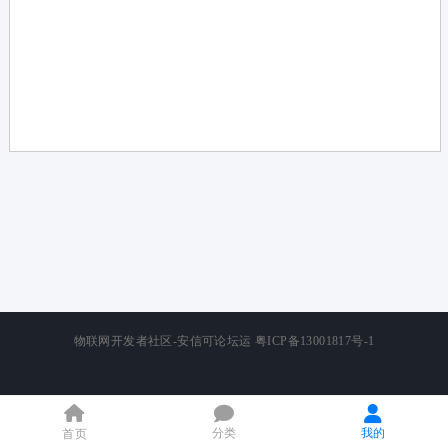
论
坛
物联网开发者社区-安信可论坛运
粤ICP备13001817号-1
分类
我的
首页