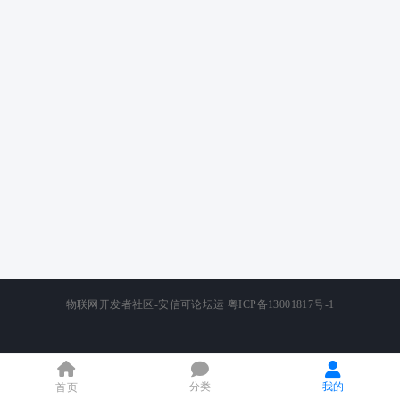
论
坛
物联网开发者社区-安信可论坛运
粤ICP备13001817号-1
分类
我的
首页