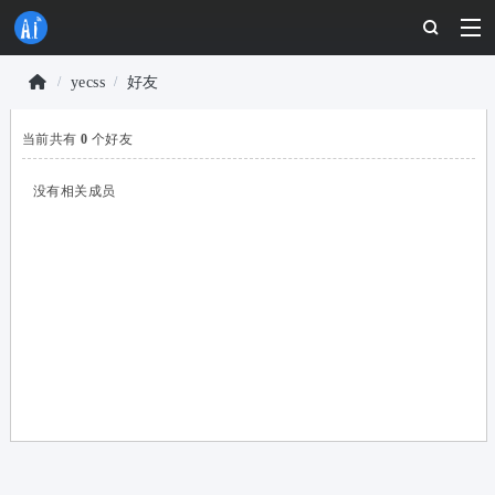
yecss
好友
物
当前共有
0
个好友
联
›
›
网
没有相关成员
开
发
者
社
区
-
安
信
可