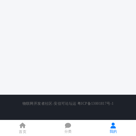
物联网开发者社区-安信可论坛运
粤ICP备13001817号-1
分类
我的
首页