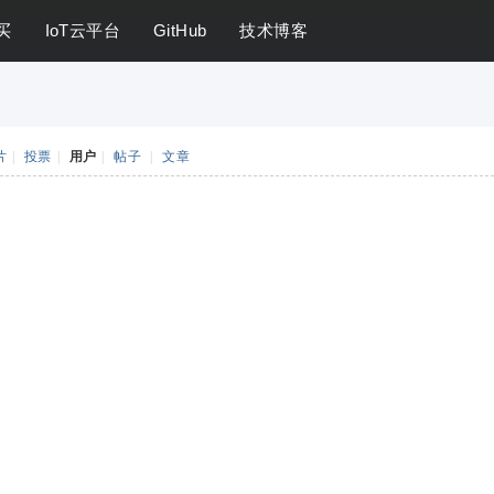
买
IoT云平台
GitHub
技术博客
片
|
投票
|
用户
|
帖子
|
文章