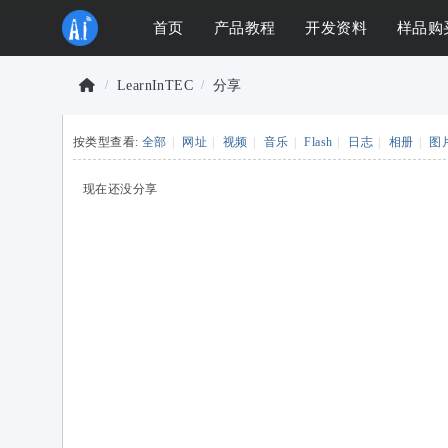
首页
产品教程
开发资料
样品购
LearnInTEC
分享
物
联
按类型查看:
全部
|
网址
|
视频
|
音乐
|
Flash
|
日志
|
相册
|
图
›
›
网
现在还没分享
开
发
者
社
区
-
安
信
可