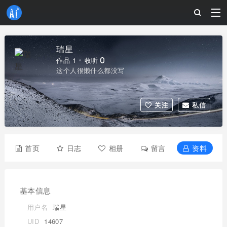
瑞星
作品 1
收听 0
这个人很懒什么都没写
关注
私信
首页
日志
相册
留言
资料
基本信息
用户名
瑞星
UID
14607