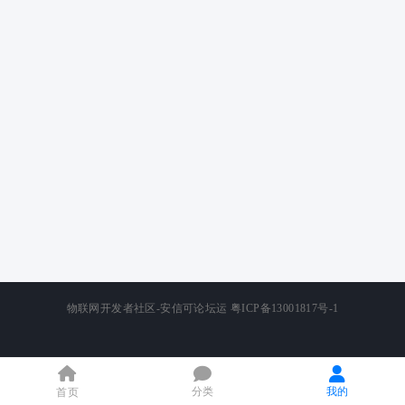
物联网开发者社区-安信可论坛运
粤ICP备13001817号-1
分类
我的
首页