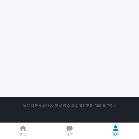
物联网开发者社区-安信可论坛运
粤ICP备13001817号-1
分类
我的
首页