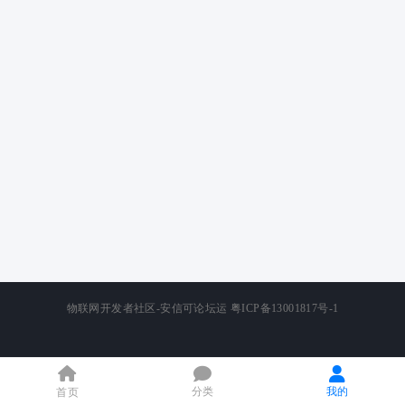
物联网开发者社区-安信可论坛运
粤ICP备13001817号-1
分类
我的
首页