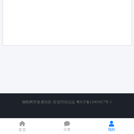
论
坛
物联网开发者社区-安信可论坛运
粤ICP备13001817号-1
分类
我的
首页