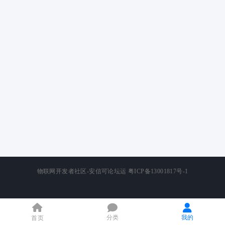
物联网开发者社区-安信可论坛运
粤ICP备13001817号-1
分类
我的
首页