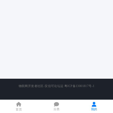
物联网开发者社区-安信可论坛运
粤ICP备13001817号-1
分类
我的
首页