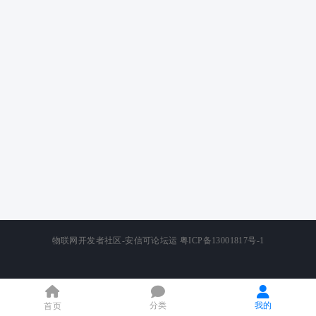
物联网开发者社区-安信可论坛运
粤ICP备13001817号-1
分类
我的
首页