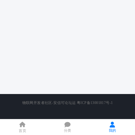
物联网开发者社区-安信可论坛运
粤ICP备13001817号-1
分类
我的
首页