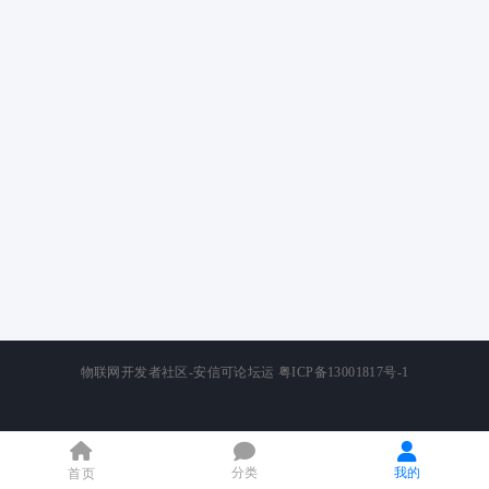
物联网开发者社区-安信可论坛运
粤ICP备13001817号-1
分类
我的
首页