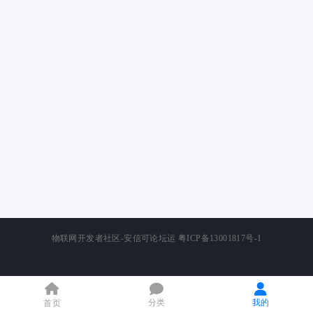
物联网开发者社区-安信可论坛运
粤ICP备13001817号-1
分类
我的
首页