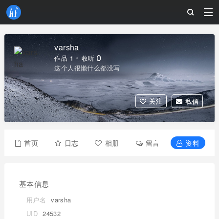
varsha
作品 1
收听 0
这个人很懒什么都没写
关注
私信
首页
日志
相册
留言
资料
基本信息
用户名
varsha
UID
24532