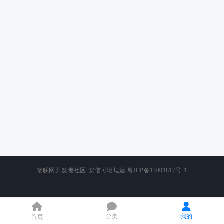
物联网开发者社区-安信可论坛运
粤ICP备13001817号-1
分类
我的
首页