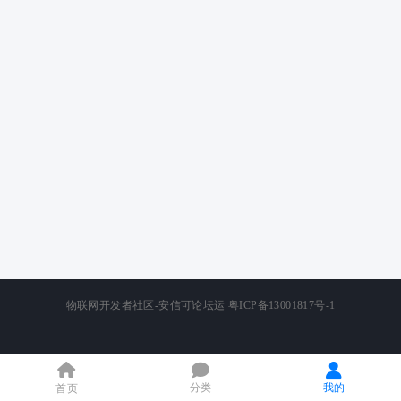
物联网开发者社区-安信可论坛运
粤ICP备13001817号-1
分类
我的
首页