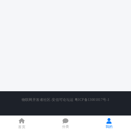
物联网开发者社区-安信可论坛运
粤ICP备13001817号-1
分类
我的
首页