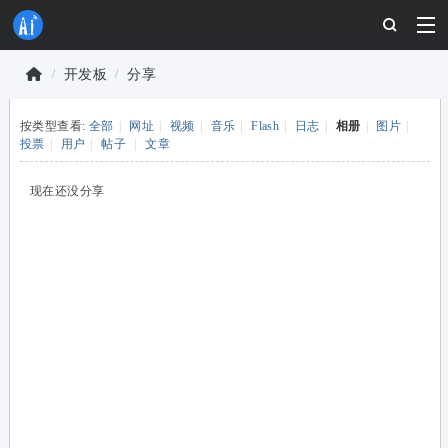
开发板
分享
物
按类型查看:
全部
|
网址
|
视频
|
音乐
|
Flash
|
日志
|
相册
|
图片
|
联
›
›
投票
|
用户
|
帖子
|
文章
网
开
现在还没分享
发
者
社
区
-
安
信
可