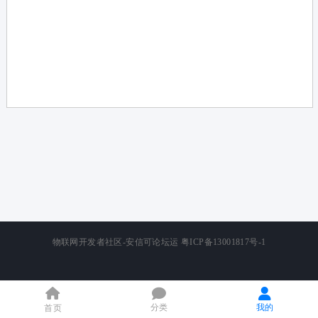
论
坛
物联网开发者社区-安信可论坛运
粤ICP备13001817号-1
分类
我的
首页