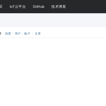
买
IoT云平台
GitHub
技术博客
片
|
投票
|
用户
|
帖子
|
文章