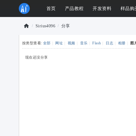
首页
产品教程
开发资料
样品购
Sirius4096
分享
物
联
按类型查看:
全部
|
网址
|
视频
|
音乐
|
Flash
|
日志
|
相册
|
图
›
›
网
现在还没分享
开
发
者
社
区
-
安
信
可