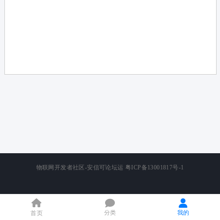
论
坛
物联网开发者社区-安信可论坛运
粤ICP备13001817号-1
分类
我的
首页