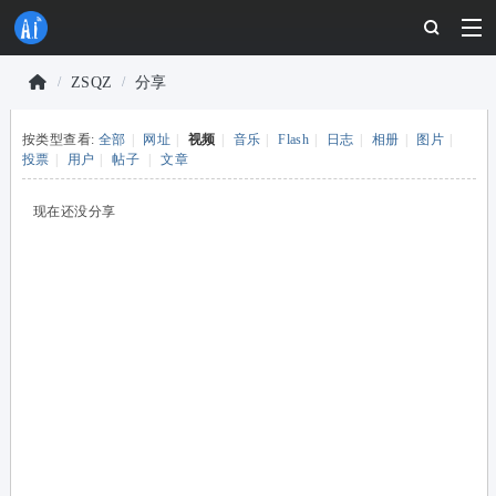
ZSQZ
分享
物
按类型查看:
全部
|
网址
|
视频
|
音乐
|
Flash
|
日志
|
相册
|
图片
|
联
›
›
投票
|
用户
|
帖子
|
文章
网
开
现在还没分享
发
者
社
区
-
安
信
可