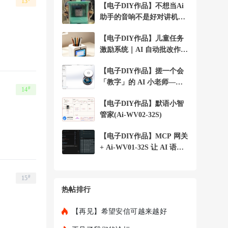
13
【电子DIY作品】不想当Ai
助手的音响不是好对讲机+A
i-WV01-32S
【电子DIY作品】儿童任务
激励系统｜AI 自动批改作业
+Ai-WV01-32S
【电子DIY作品】搓一个会
「教字」的 AI 小老师——
#
14
小安 字词宝 +
【电子DIY作品】默语小智
管家(Ai-WV02-32S)
【电子DIY作品】MCP 网关
+ Ai-WV01-32S 让 AI 语音
助手控制局域
#
15
热帖排行
【再见】希望安信可越来越好