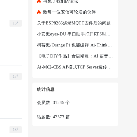
再见了我们的论坛
致每一位安信可论坛的伙伴
#
关于ESP8266烧录MQTT固件后的问题
16
小安派eyes-DU 串口助手打开RTS时，程序就不执行
树莓派/Orange Pi 也能编译 Ai-Thinker-WB2 —— ARM 架构完整踩
【电子DIY作品】食语精灵：AI 语音菜谱终端 + Ai-WV02-32S
Ai-M62-CBS AP模式TCP Server透传失败
#
17
统计信息
会员数: 31245 个
话题数: 42373 篇
#
18