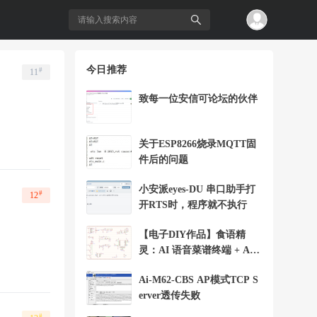
今日推荐
#
11
搜
致每一位安信可论坛的伙伴
关于ESP8266烧录MQTT固
件后的问题
小安派eyes-DU 串口助手打
#
12
开RTS时，程序就不执行
【电子DIY作品】食语精
索
灵：AI 语音菜谱终端 + Ai-
WV02-32S
Ai-M62-CBS AP模式TCP S
erver透传失败
#