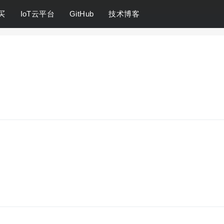
买
IoT云平台
GitHub
技术博客