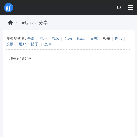
meiyao
分享
物
按类型查看:
全部
|
网址
|
视频
|
音乐
|
Flash
|
日志
|
相册
|
图片
|
联
›
›
投票
|
用户
|
帖子
|
文章
网
开
现在还没分享
发
者
社
区
-
安
信
可