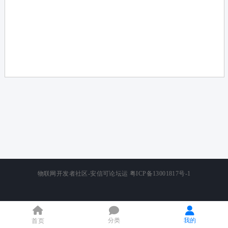
论
坛
物联网开发者社区-安信可论坛运
粤ICP备13001817号-1
分类
我的
首页