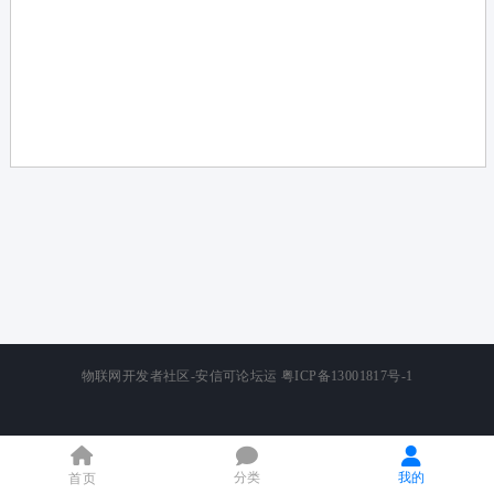
论
坛
物联网开发者社区-安信可论坛运
粤ICP备13001817号-1
分类
我的
首页