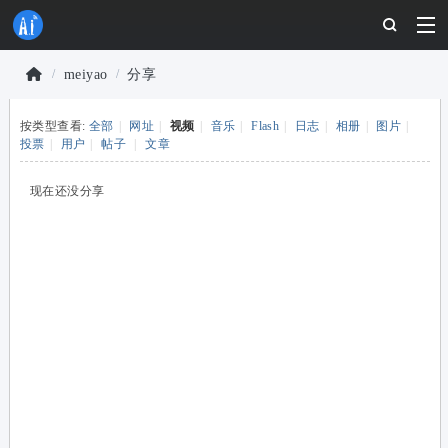
meiyao
分享
物
按类型查看:
全部
|
网址
|
视频
|
音乐
|
Flash
|
日志
|
相册
|
图片
|
联
›
›
投票
|
用户
|
帖子
|
文章
网
开
现在还没分享
发
者
社
区
-
安
信
可