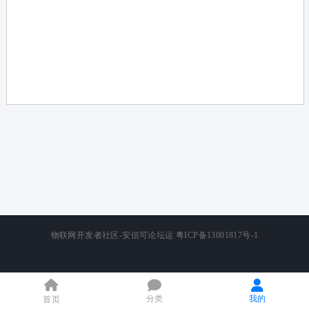
论
坛
物联网开发者社区-安信可论坛运
粤ICP备13001817号-1
分类
我的
首页