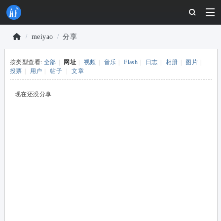
meiyao
分享
物
按类型查看:
全部
|
网址
|
视频
|
音乐
|
Flash
|
日志
|
相册
|
图片
|
联
›
›
投票
|
用户
|
帖子
|
文章
网
开
现在还没分享
发
者
社
区
-
安
信
可