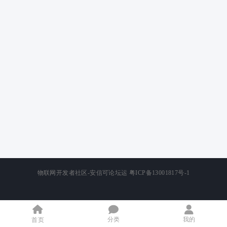
物联网开发者社区-安信可论坛运
粤ICP备13001817号-1
分类
我的
首页