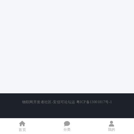
物联网开发者社区-安信可论坛运
粤ICP备13001817号-1
分类
我的
首页