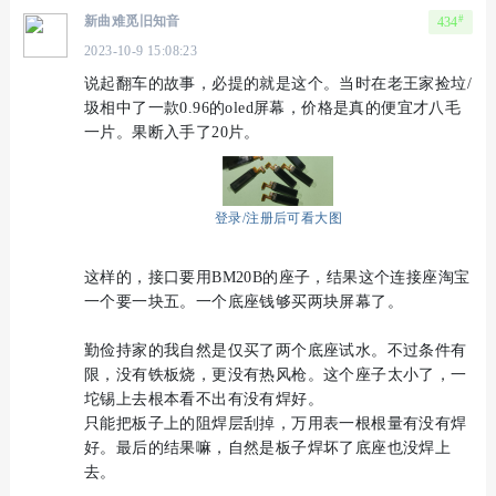
#
新曲难觅旧知音
434
2023-10-9 15:08:23
说起翻车的故事，必提的就是这个。当时在老王家捡垃/
圾相中了一款0.96的oled屏幕，价格是真的便宜才八毛
一片。果断入手了20片。
登录/注册后可看大图
这样的，接口要用BM20B的座子，结果这个连接座淘宝
一个要一块五。一个底座钱够买两块屏幕了。
勤俭持家的我自然是仅买了两个底座试水。不过条件有
限，没有铁板烧，更没有热风枪。这个座子太小了，一
坨锡上去根本看不出有没有焊好。
只能把板子上的阻焊层刮掉，万用表一根根量有没有焊
好。最后的结果嘛，自然是板子焊坏了底座也没焊上
去。