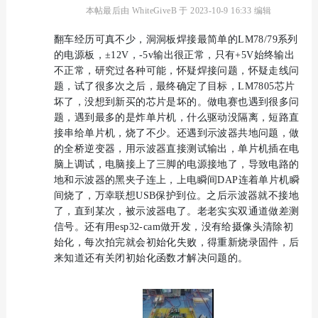
本帖最后由 WhiteGiveB 于 2023-10-9 16:33 编辑
翻车经历可真不少，洞洞板焊接最简单的LM78/79系列
的电源板，±12V，-5v输出很正常，只有+5V始终输出
不正常，研究过各种可能，怀疑焊接问题，怀疑走线问
题，试了很多次之后，最终确定了目标，LM7805芯片
坏了，没想到新买的芯片是坏的。做电赛也遇到很多问
题，遇到最多的是炸单片机，什么驱动没隔离，短路直
接串给单片机，烧了不少。还遇到示波器共地问题，做
的全桥逆变器，用示波器直接测试输出，单片机插在电
脑上调试，电脑接上了三脚的电源接地了，导致电路的
地和示波器的黑夹子连上，上电瞬间DAP连着单片机瞬
间烧了，万幸联想USB保护到位。之后示波器就不接地
了，直到某次，被示波器电了。老老实实双通道做差测
信号。还有用esp32-cam做开发，没有给摄像头清除初
始化，每次拍完就会初始化失败，得重新烧录固件，后
来知道还有关闭初始化函数才解决问题的。