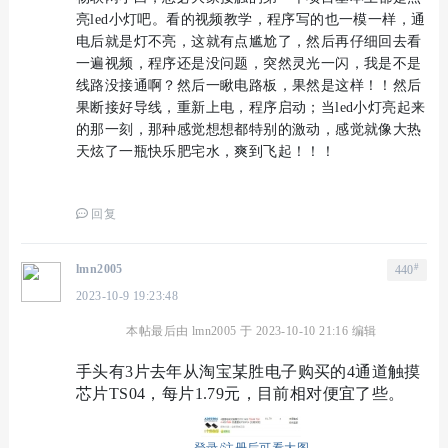
亮led小灯吧。看的视频教学，程序写的也一模一样，通
电后就是灯不亮，这就有点尴尬了，然后再仔细回去看
一遍视频，程序还是没问题，突然灵光一闪，我是不是
线路没接通啊？然后一瞅电路板，果然是这样！！然后
果断接好导线，重新上电，程序启动；当led小灯亮起来
的那一刻，那种感觉想想都特别的激动，感觉就像大热
天炫了一瓶快乐肥宅水，爽到飞起！！！
回复
#
lmn2005
440
2023-10-9 19:23:48
本帖最后由 lmn2005 于 2023-10-10 21:16 编辑
手头有3片去年从淘宝某胜电子购买的4通道触摸
芯片TS04，每片1.79元，目前相对便宜了些。