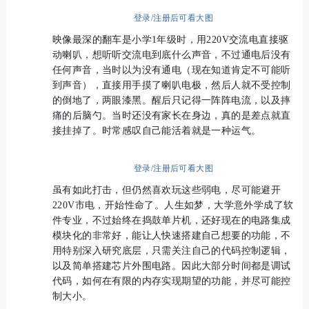
登录/注册后可看大图
映像最深的翻车是小学1年级时，用220V交流电直接驱
动喇叭，想听听交流电到底什么声音，不过通电后没有
任何声音，当时以为没有通电（现在知道肯定不可能听
到声音），直接用手摸了喇叭电极，然后人就不受控制
的倒地了，两眼漆黑。醒后只记得一阵阵电流，以及摔
痛的后脑勺。当时还没有家长在身边，真的是差点就直
接挂掉了。时常感叹自己能活着就是一种运气。
登录/注册后可看大图
虽有如此打击，但仍然喜欢玩这些弱电，尽可能避开
220V市电，开始性命了。人生如梦，大学意外学成了软
件专业，不过始终在捣鼓单片机，还好现在的电路集成
模块化的非常好，能让人快速搭建自己想要的功能，不
用特别深入研究底层，只需关注自己的代码控制逻辑，
以及简单搭建芯片外围电路。因此大部分时间都是调试
代码，如何在有限的内存实现期望的功能，并尽可能控
制大小。