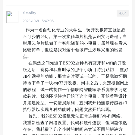
#
slmtdhy
436
2023-10-9 15:42:05
作为一名自动化专业的大学生，玩开发板简直就是必
不可少的经历。第一次接触单片机是认识实习课程，当
时用51单片机做了个智能浇花的小项目，虽然现在看来
比较简单，但也是我对这个领域产生浓厚兴趣的出发
点。
在偶然之间知道了ESP32这种具有蓝牙和wifi的开发
板之后，觉得和我当时做的那个小项目特别贴切， 整好
加个远程的功能，那肯定时要试一试的。于是我满怀期
待地下单了一块esp32开发板。到手之后，决定根据网上
的教程，试一试制作一个物联网智能家居系统来学习这
款芯片。我满怀期待地开始了这个项目，开始着手设计
并搭建原型。一切进展顺利，直到我开始连接传感器和
执行器以实现各种功能时，问题突然开始出现。
首先，我的ESP32模组无法正常连接到Wi-Fi网络。
我重新检查了网络设置、代码和硬件连接，但问题依然
存在。我耗费了几个小时的时间来尝试不同的解决方